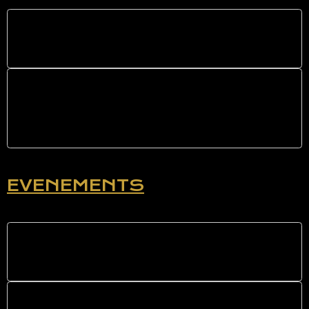
Maisons de retraite
Concert - Bal tout style - Bal
musette
EVENEMENTS
Mariages