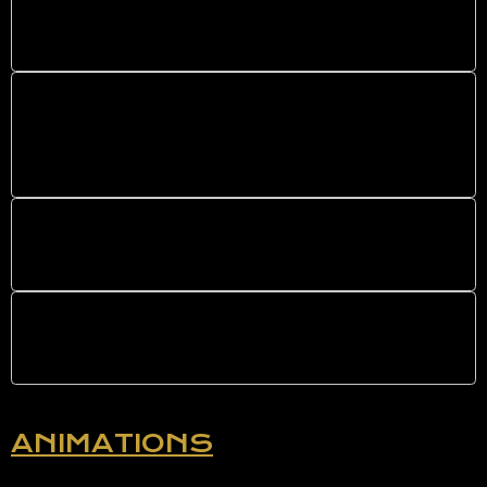
De l'humour à l'amour
De l'Amérique aux Champs
Elysées
Aubade Ô Soleil
L'Horloge tourne
ANIMATIONS