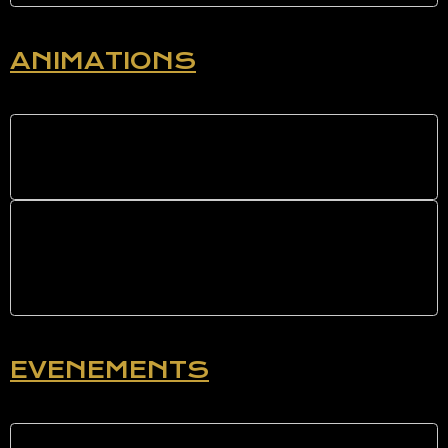
ANIMATIONS
Maisons de retraite
Concert - Bal tout style - Bal
musette
EVENEMENTS